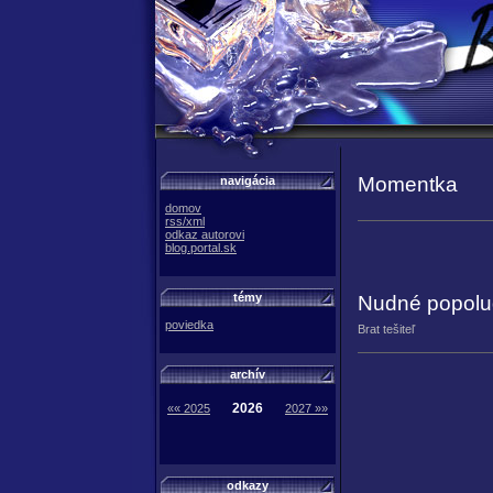
Momentka
navigácia
domov
rss/xml
odkaz autorovi
blog.portal.sk
témy
Nudné popolu
poviedka
Brat tešiteľ
archív
2026
«« 2025
2027 »»
odkazy